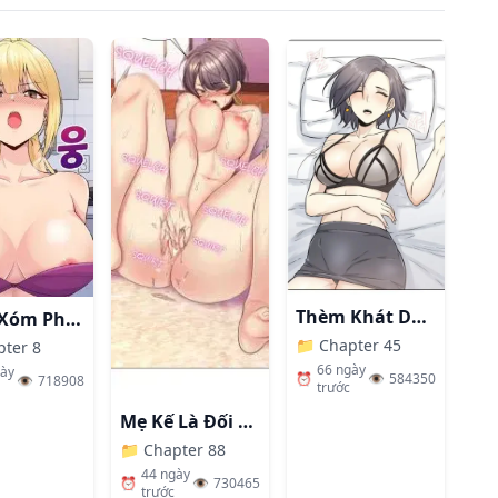
Thèm Khát Dục Vọng
Hàng Xóm Phiền Phức
📁
Chapter 45
pter 8
66 ngày
gày
⏰
👁️
584350
👁️
718908
trước
Mẹ Kế Là Đối Tượng Làm Tình Của Tôi
📁
Chapter 88
44 ngày
⏰
👁️
730465
trước