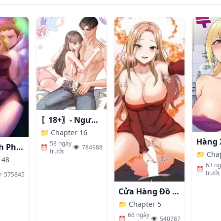
〖18+〗- Người Bạn Thanh Mai Trúc Mã Tính Theo Giá Thị Trường
📁
Chapter 16
53 ngày
Nhất Định Phải Là Chị Ấy
⏰
👁️
784988
trước
📁
Cha
 48
63 n
⏰
trước
️
575845
Cửa Hàng Đồ Chơi Người Lớn Ở Thế Giới Lạ
📁
Chapter 5
66 ngày
⏰
👁️
540787