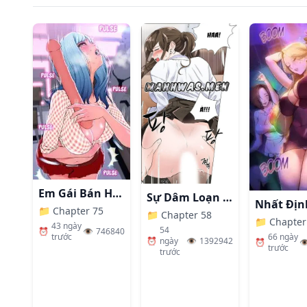
Em Gái Bán Hàng Sextoy
Sự Dâm Loạn Ở Bệnh Viện
📁
Chapter 75
📁
Chapter 58
📁
Chapter
43 ngày
54
⏰
👁️
746840
66 ngày
trước
⏰
ngày
👁️
1392942
⏰
👁
trước
trước