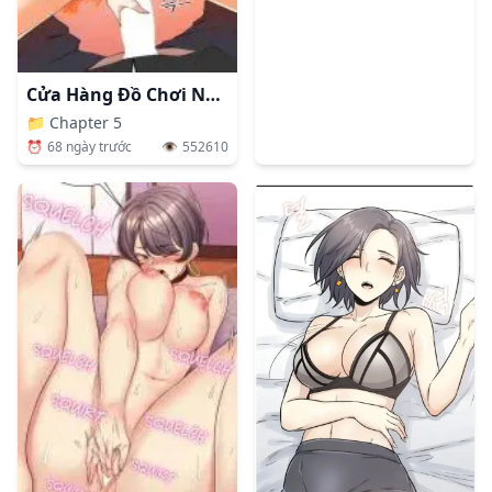
Cửa Hàng Đồ Chơi Người Lớn Ở Thế Giới Lạ
📁
Chapter 5
⏰
68 ngày trước
👁️
552610