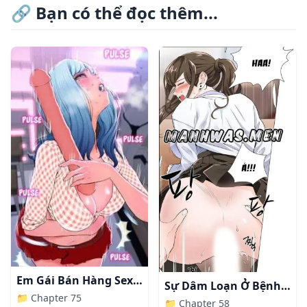
🔗
Bạn có thể đọc thêm...
Em Gái Bán Hàng Sextoy
Sự Dâm Loạn Ở Bệnh Viện
📁
Chapter 75
📁
Chapter 58