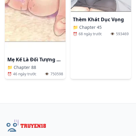
Thèm Khát Dục Vọng
📁
Chapter 45
⏰
68 ngày trước
👁️
593469
Mẹ Kế Là Đối Tượng Làm Tình Của Tôi
📁
Chapter 88
⏰
46 ngày trước
👁️
750598