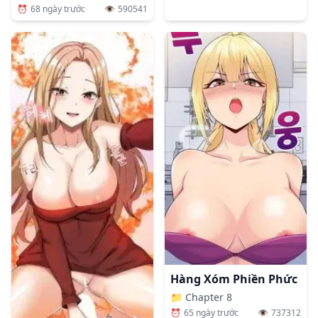
⏰
68 ngày trước
👁️
590541
Hàng Xóm Phiền Phức
📁
Chapter 8
⏰
65 ngày trước
👁️
737312