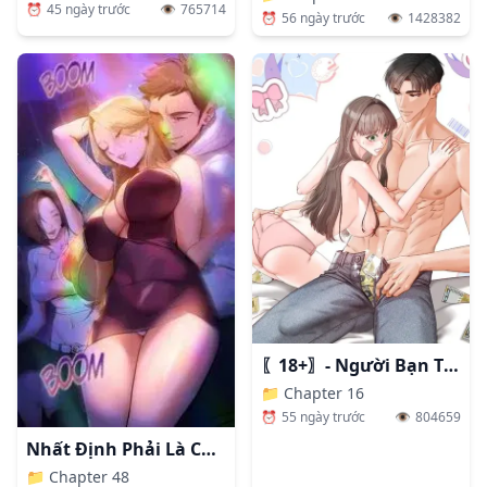
⏰
45 ngày trước
👁️
765714
⏰
56 ngày trước
👁️
1428382
〖18+〗- Người Bạn Thanh Mai Trúc Mã Tính Theo Giá Thị Trường
📁
Chapter 16
⏰
55 ngày trước
👁️
804659
Nhất Định Phải Là Chị Ấy
📁
Chapter 48