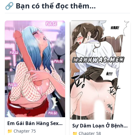
🔗
Bạn có thể đọc thêm...
Em Gái Bán Hàng Sextoy
Sự Dâm Loạn Ở Bệnh Viện
📁
Chapter 75
📁
Chapter 58