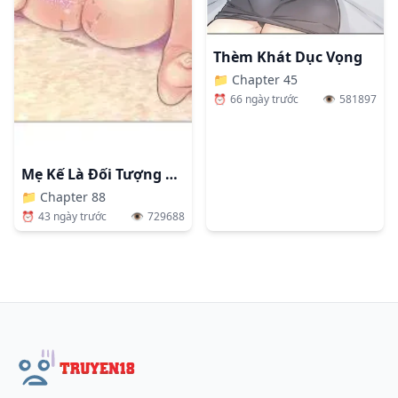
Thèm Khát Dục Vọng
📁
Chapter 45
⏰
66 ngày trước
👁️
581897
Mẹ Kế Là Đối Tượng Làm Tình Của Tôi
📁
Chapter 88
⏰
43 ngày trước
👁️
729688