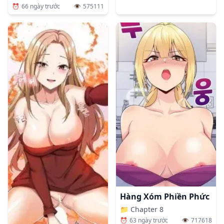
⏰
66 ngày trước
👁️
575111
Hàng Xóm Phiền Phức
📁
Chapter 8
⏰
63 ngày trước
👁️
717618