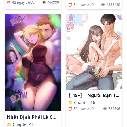
⏰
43 ngày trước
👁️
744880
⏰
54 ngày trước
👁️
1388130
〖18+〗- Người Bạn Thanh Mai Trúc Mã Tính Theo Giá Thị Trường
📁
Chapter 16
⏰
53 ngày trước
👁️
782896
Nhất Định Phải Là Chị Ấy
📁
Chapter 48