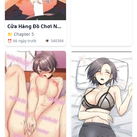
Cửa Hàng Đồ Chơi Người Lớn Ở Thế Giới Lạ
📁
Chapter 5
⏰
66 ngày trước
👁️
540394