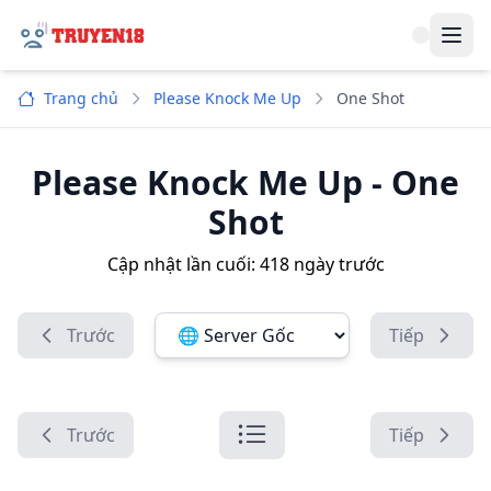
Navi
Trang chủ
Please Knock Me Up
One Shot
Please Knock Me Up
-
One
Shot
Cập nhật lần cuối:
418 ngày trước
Trước
Tiếp
Đổi server ảnh:
Trước
Tiếp
Danh sách chương