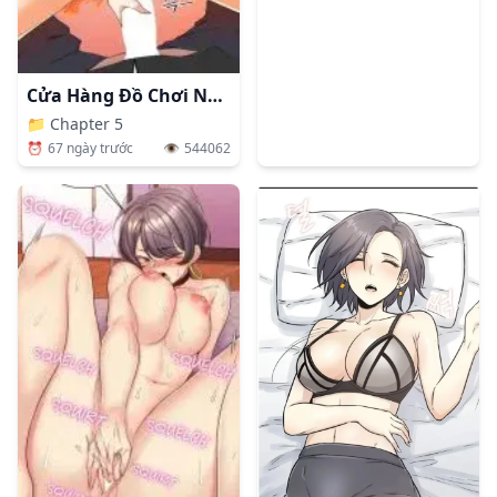
Cửa Hàng Đồ Chơi Người Lớn Ở Thế Giới Lạ
📁
Chapter 5
⏰
67 ngày trước
👁️
544062