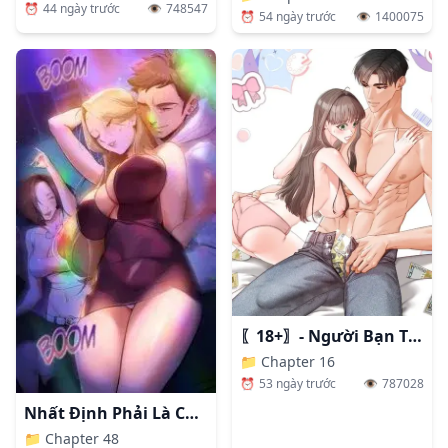
⏰
44 ngày trước
👁️
748547
⏰
54 ngày trước
👁️
1400075
〖18+〗- Người Bạn Thanh Mai Trúc Mã Tính Theo Giá Thị Trường
📁
Chapter 16
⏰
53 ngày trước
👁️
787028
Nhất Định Phải Là Chị Ấy
📁
Chapter 48