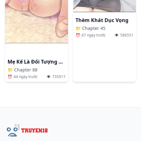
Thèm Khát Dục Vọng
📁
Chapter 45
⏰
67 ngày trước
👁️
586551
Mẹ Kế Là Đối Tượng Làm Tình Của Tôi
📁
Chapter 88
⏰
44 ngày trước
👁️
735917