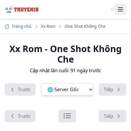
Navi
Trang chủ
Xx Rom
One Shot Không Che
Xx Rom
-
One Shot Không
Che
Cập nhật lần cuối:
91 ngày trước
Trước
Tiếp
Đổi server ảnh:
Trước
Tiếp
Danh sách chương