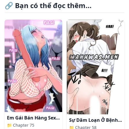
🔗
Bạn có thể đọc thêm...
Em Gái Bán Hàng Sextoy
Sự Dâm Loạn Ở Bệnh Viện
📁
Chapter 75
📁
Chapter 58