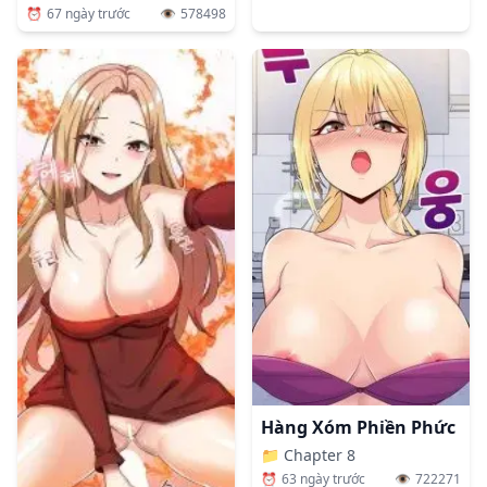
⏰
67 ngày trước
👁️
578498
Hàng Xóm Phiền Phức
📁
Chapter 8
⏰
63 ngày trước
👁️
722271