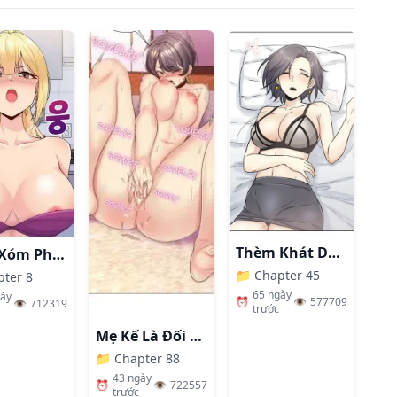
Thèm Khát Dục Vọng
Hàng Xóm Phiền Phức
📁
Chapter 45
pter 8
65 ngày
gày
⏰
👁️
577709
👁️
712319
trước
Mẹ Kế Là Đối Tượng Làm Tình Của Tôi
📁
Chapter 88
43 ngày
⏰
👁️
722557
trước