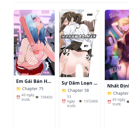
Em Gái Bán Hàng Sextoy
Sự Dâm Loạn Ở Bệnh Viện
📁
Chapter 75
📁
Chapter 58
📁
Chapter
43 ngày
53
⏰
👁️
739450
65 ngày
trước
⏰
ngày
👁️
1372406
⏰
👁
trước
trước