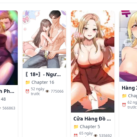
〖18+〗- Người Bạn Thanh Mai Trúc Mã Tính Theo Giá Thị Trường
📁
Chapter 16
52 ngày
Nhất Định Phải Là Chị Ấy
⏰
👁️
775066
trước
📁
Cha
 48
62 n
⏰
trước
️
566863
Cửa Hàng Đồ Chơi Người Lớn Ở Thế Giới Lạ
📁
Chapter 5
65 ngày
⏰
👁️
535692