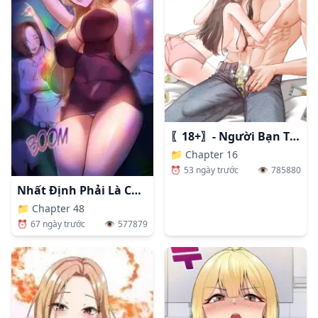
〖18+〗- Người Bạn Thanh Mai Trúc Mã Tính Theo Giá Thị Trường
📁
Chapter 16
⏰
53 ngày trước
👁️
785880
Nhất Định Phải Là Chị Ấy
📁
Chapter 48
⏰
67 ngày trước
👁️
577879