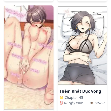
Thèm Khát Dục Vọng
📁
Chapter 45
⏰
67 ngày trước
👁️
585292