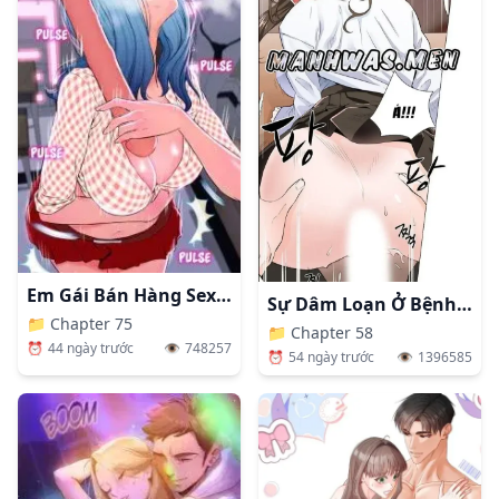
Em Gái Bán Hàng Sextoy
Sự Dâm Loạn Ở Bệnh Viện
📁
Chapter 75
📁
Chapter 58
⏰
44 ngày trước
👁️
748257
⏰
54 ngày trước
👁️
1396585