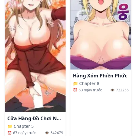
Hàng Xóm Phiền Phức
📁
Chapter 8
⏰
63 ngày trước
👁️
722255
Cửa Hàng Đồ Chơi Người Lớn Ở Thế Giới Lạ
📁
Chapter 5
⏰
67 ngày trước
👁️
542479