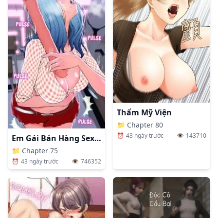
Thẩm Mỹ Viện
📁
Chapter 80
⏰
43 ngày trước
👁️
143710
Em Gái Bán Hàng Sextoy
📁
Chapter 75
⏰
43 ngày trước
👁️
746352