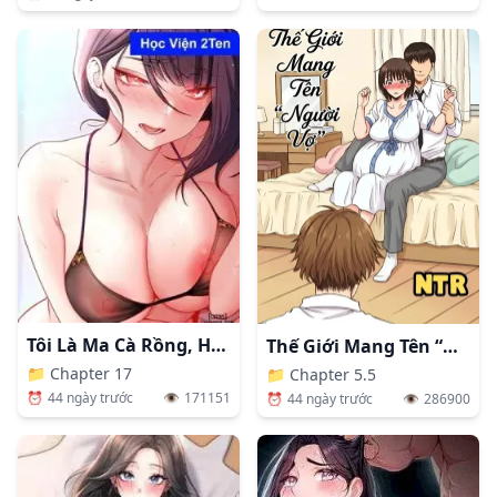
Tôi Là Ma Cà Rồng, Hút Năng Lượng Con Gái
Thế Giới Mang Tên “Người Vợ”
📁
Chapter 17
📁
Chapter 5.5
⏰
44 ngày trước
👁️
171151
⏰
44 ngày trước
👁️
286900