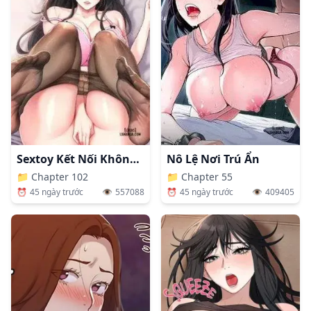
Sextoy Kết Nối Không Dây
Nô Lệ Nơi Trú Ẩn
📁
Chapter 102
📁
Chapter 55
⏰
45 ngày trước
👁️
557088
⏰
45 ngày trước
👁️
409405