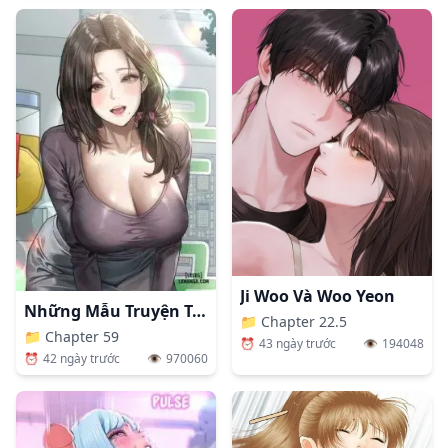
Ji Woo Và Woo Yeon
Những Mẫu Truyện Tục Tĩu (Phần 2)
📁
Chapter 22.5
📁
Chapter 59
⏰
43 ngày trước
👁️
194048
⏰
42 ngày trước
👁️
970060