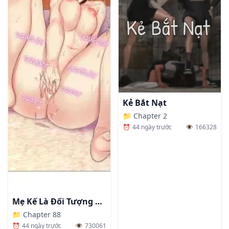
Kẻ Bắt Nạt
📁
Chapter 2
⏰
44 ngày trước
👁️
166328
Mẹ Kế Là Đối Tượng Làm Tình Của Tôi
📁
Chapter 88
⏰
44 ngày trước
👁️
730061