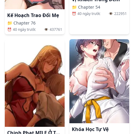
📁
Chapter 54
⏰
40 ngày trước
👁️
222951
Kế Hoạch Trao Đổi Mẹ
📁
Chapter 76
⏰
40 ngày trước
👁️
437761
Khóa Học Tự Vệ
Chinh Phạt MILF Ở Thế Giới Khác