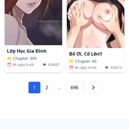
Lớp Học Gia Đình
Bố Ơi, Cố Lên!!
📁
Chapter 309
📁
Chapter 40
⏰
46 ngày trước
👁️
638887
⏰
46 ngày trước
👁️
334314
1
2
...
696
Tiếp