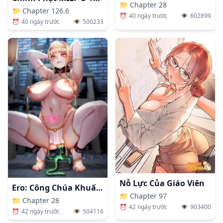
📁
Chapter 28
📁
Chapter 126.6
⏰
40 ngày trước
👁️
602899
⏰
40 ngày trước
👁️
500233
Nỗ Lực Của Giáo Viên
Ero: Công Chúa Khuất Phục
📁
Chapter 97
📁
Chapter 28
⏰
42 ngày trước
👁️
903400
⏰
42 ngày trước
👁️
504116