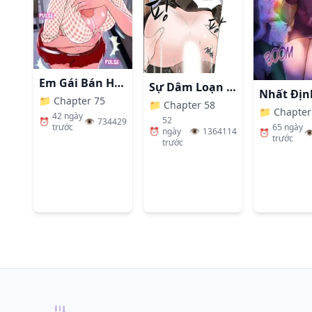
74
:
Chapter 74
Đăng lúc:
45 ngày trước
73
:
Chapter 73
Em Gái Bán Hàng Sextoy
Sự Dâm Loạn Ở Bệnh Viện
Đăng lúc:
45 ngày trước
📁
Chapter 75
📁
Chapter 58
📁
Chapter
42 ngày
52
⏰
👁️
734429
65 ngày
trước
⏰
ngày
👁️
1364114
⏰
👁
trước
72
:
Chapter 72
trước
Đăng lúc:
45 ngày trước
71
:
Chapter 71
Đăng lúc:
45 ngày trước
70
:
Chapter 70
Đăng lúc:
49 ngày trước