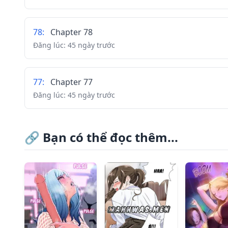
78
:
Chapter 78
Đăng lúc:
45 ngày trước
77
:
Chapter 77
Đăng lúc:
45 ngày trước
76
:
Chapter 76
🔗
Bạn có thể đọc thêm...
Đăng lúc:
45 ngày trước
75
:
Chapter 75
Đăng lúc:
45 ngày trước