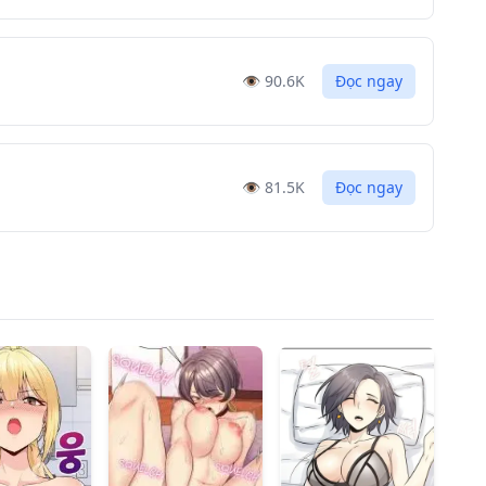
👁️
90.6K
Đọc ngay
👁️
81.5K
Đọc ngay
👁️
42.8K
Đọc ngay
👁️
78K
Đọc ngay