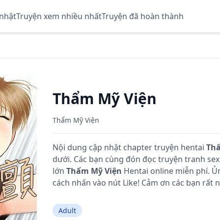
 nhật
Truyện xem nhiều nhất
Truyện đã hoàn thành
Thẩm Mỹ Viện
Thẩm Mỹ Viện
Nội dung cập nhật chapter truyện hentai
Thẩ
dưới. Các bạn cùng đón đọc truyện tranh se
lớn
Thẩm Mỹ Viện
Hentai online miễn phí. 
cách nhấn vào nút Like! Cảm ơn các bạn rất n
Adult