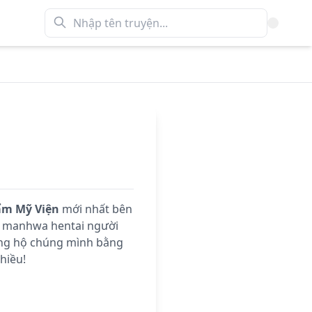
m Mỹ Viện
mới nhất bên
x manhwa hentai người
Ủng hộ chúng mình bằng
hiều!