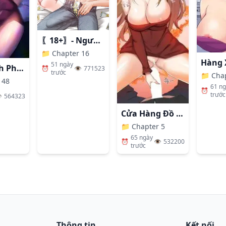
〖18+〗- Người Bạn Thanh Mai Trúc Mã Tính Theo Giá Thị Trường
📁
Chapter 16
51 ngày
Nhất Định Phải Là Chị Ấy
⏰
👁️
771523
trước
📁
Cha
 48
61 n
⏰
trước
️
564323
Cửa Hàng Đồ Chơi Người Lớn Ở Thế Giới Lạ
📁
Chapter 5
65 ngày
⏰
👁️
532200
trước
Thông tin
Kết nối