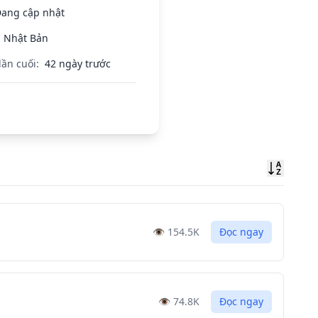
ang cập nhật
Nhật Bản
lần cuối:
42 ngày trước
Sort
👁️
154.5K
Đọc ngay
👁️
74.8K
Đọc ngay