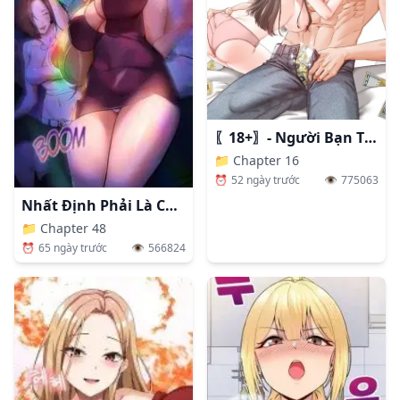
〖18+〗- Người Bạn Thanh Mai Trúc Mã Tính Theo Giá Thị Trường
📁
Chapter 16
⏰
52 ngày trước
👁️
775063
Nhất Định Phải Là Chị Ấy
📁
Chapter 48
⏰
65 ngày trước
👁️
566824