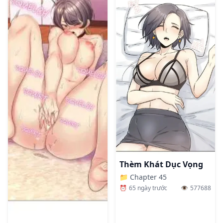
Thèm Khát Dục Vọng
📁
Chapter 45
⏰
65 ngày trước
👁️
577688