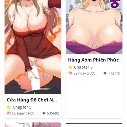
Hàng Xóm Phiền Phức
📁
Chapter 8
⏰
62 ngày trước
👁️
712110
Cửa Hàng Đồ Chơi Người Lớn Ở Thế Giới Lạ
📁
Chapter 5
⏰
65 ngày trước
👁️
535692