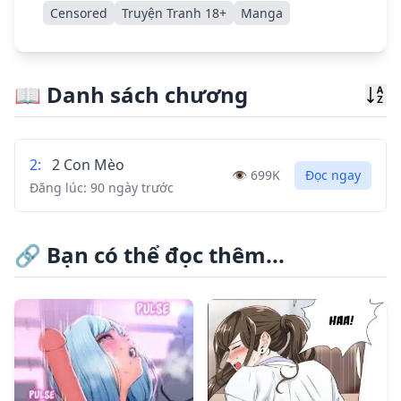
Censored
Truyện Tranh 18+
Manga
📖
Danh sách chương
Sor
2
:
2 Con Mèo
👁️
699K
Đọc ngay
Đăng lúc:
90 ngày trước
🔗
Bạn có thể đọc thêm...