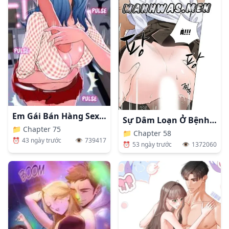
Em Gái Bán Hàng Sextoy
Sự Dâm Loạn Ở Bệnh Viện
📁
Chapter 75
📁
Chapter 58
⏰
43 ngày trước
👁️
739417
⏰
53 ngày trước
👁️
1372060