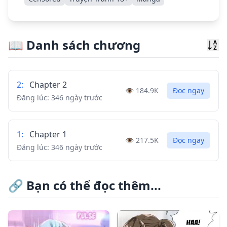
📖
Danh sách chương
Sor
2
:
Chapter 2
👁️
184.9K
Đọc ngay
Đăng lúc:
346 ngày trước
1
:
Chapter 1
👁️
217.5K
Đọc ngay
Đăng lúc:
346 ngày trước
🔗
Bạn có thể đọc thêm...