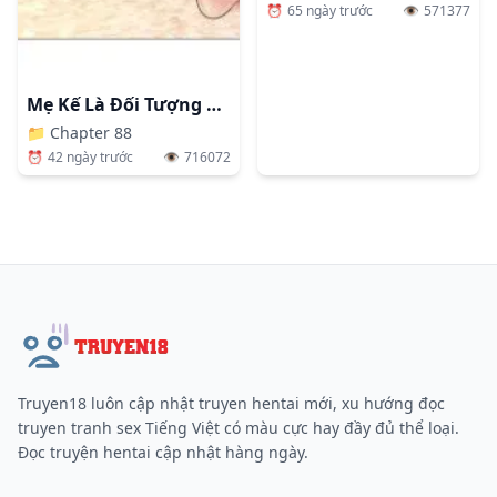
⏰
65 ngày trước
👁️
571377
Mẹ Kế Là Đối Tượng Làm Tình Của Tôi
📁
Chapter 88
⏰
42 ngày trước
👁️
716072
Truyen18 luôn cập nhật truyen hentai mới, xu hướng đọc
truyen tranh sex Tiếng Việt có màu cực hay đầy đủ thể loại.
Đọc truyện hentai cập nhật hàng ngày.