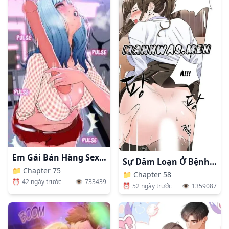
Em Gái Bán Hàng Sextoy
Sự Dâm Loạn Ở Bệnh Viện
📁
Chapter 75
📁
Chapter 58
⏰
42 ngày trước
👁️
733439
⏰
52 ngày trước
👁️
1359087