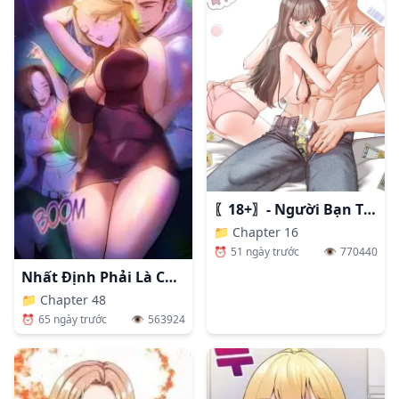
〖18+〗- Người Bạn Thanh Mai Trúc Mã Tính Theo Giá Thị Trường
📁
Chapter 16
⏰
51 ngày trước
👁️
770440
Nhất Định Phải Là Chị Ấy
📁
Chapter 48
⏰
65 ngày trước
👁️
563924