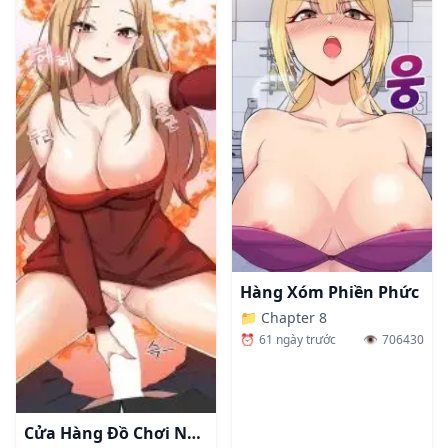
Hàng Xóm Phiền Phức
📁
Chapter 8
⏰
61 ngày trước
👁️
706430
Cửa Hàng Đồ Chơi Người Lớn Ở Thế Giới Lạ