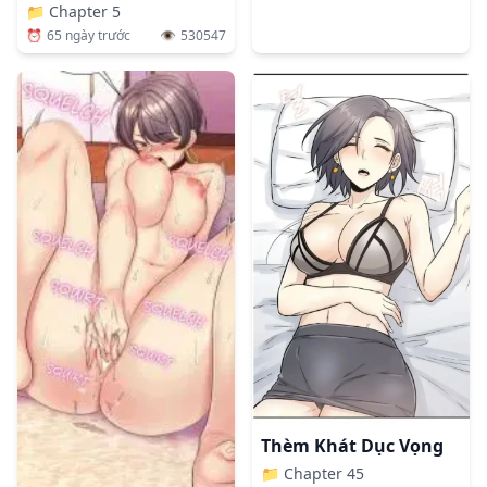
📁
Chapter 5
⏰
65 ngày trước
👁️
530547
Thèm Khát Dục Vọng
📁
Chapter 45