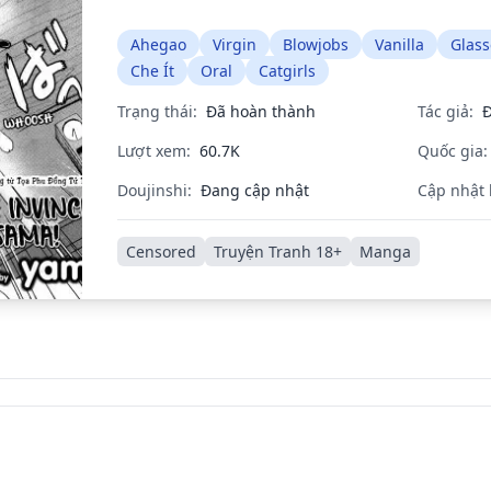
Ahegao
Virgin
Blowjobs
Vanilla
Glass
Che Ít
Oral
Catgirls
Trạng thái:
Đã hoàn thành
Tác giả:
Đ
Lượt xem:
60.7K
Quốc gia:
Doujinshi:
Đang cập nhật
Cập nhật 
Censored
Truyện Tranh 18+
Manga