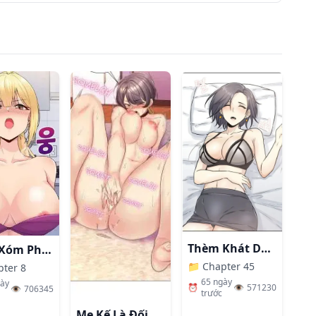
Thèm Khát Dục Vọng
Hàng Xóm Phiền Phức
📁
Chapter 45
pter 8
65 ngày
gày
⏰
👁️
571230
👁️
706345
trước
Mẹ Kế Là Đối Tượng Làm Tình Của Tôi