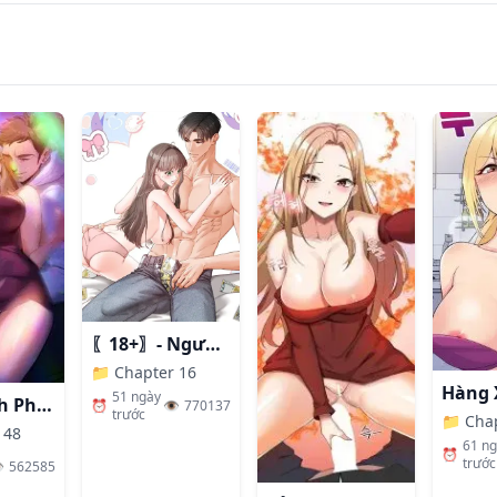
〖18+〗- Người Bạn Thanh Mai Trúc Mã Tính Theo Giá Thị Trường
📁
Chapter 16
51 ngày
Nhất Định Phải Là Chị Ấy
⏰
👁️
770137
trước
📁
Cha
 48
61 n
⏰
trước
️
562585