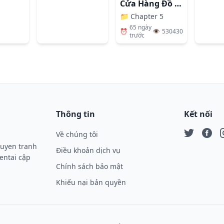
Cửa Hàng Đồ Chơi Người Lớn Ở Thế Giới Lạ
📁
Chapter 5
65 ngày
⏰
👁️
530430
trước
Thông tin
Kết nối
Về chúng tôi
Twitter
Face
I
ruyen tranh
Điều khoản dịch vụ
entai cập
Chính sách bảo mật
Khiếu nại bản quyền