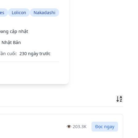
es
Lolicon
Nakadashi
ang cập nhật
Nhật Bản
lần cuối:
230 ngày trước
Sort
👁️
203.3K
Đọc ngay