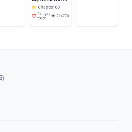
📁
Chapter 88
42 ngày
⏰
👁️
714770
trước
book
nstagram