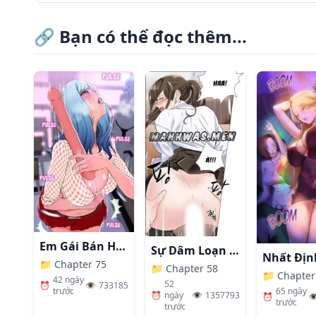
🔗
Bạn có thể đọc thêm...
Em Gái Bán Hàng Sextoy
Sự Dâm Loạn Ở Bệnh Viện
📁
Chapter 75
📁
Chapter 58
📁
Chapter
42 ngày
52
⏰
👁️
733185
65 ngày
trước
⏰
ngày
👁️
1357793
⏰
👁
trước
trước