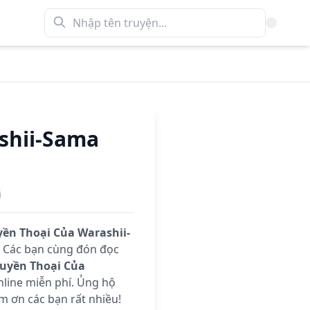
shii-Sama
i
ền Thoại Của Warashii-
 Các bạn cùng đón đọc
uyền Thoại Của
line miễn phí. Ủng hộ
m ơn các bạn rất nhiều!