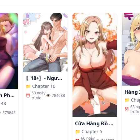
〖18+〗- Người Bạn Thanh Mai Trúc Mã Tính Theo Giá Thị Trường
📁
Chapter 16
53 ngày
Nhất Định Phải Là Chị Ấy
⏰
👁️
784988
trước
📁
Cha
 48
63 n
⏰
trước
️
575845
Cửa Hàng Đồ Chơi Người Lớn Ở Thế Giới Lạ
📁
Chapter 5
66 ngày