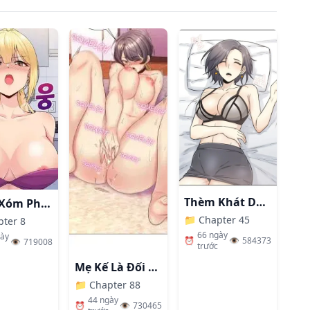
Thèm Khát Dục Vọng
Hàng Xóm Phiền Phức
📁
Chapter 45
pter 8
66 ngày
gày
⏰
👁️
584373
👁️
719008
trước
Mẹ Kế Là Đối Tượng Làm Tình Của Tôi
📁
Chapter 88
44 ngày
⏰
👁️
730465