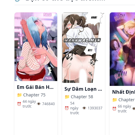
Em Gái Bán Hàng Sextoy
Sự Dâm Loạn Ở Bệnh Viện
📁
Chapter 75
📁
Chapter 58
📁
Chapter
44 ngày
54
⏰
👁️
746840
66 ngày
trước
⏰
ngày
👁️
1393037
⏰
👁
trước
trước