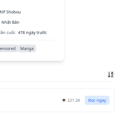
ilf Shobou
Nhật Bản
lần cuối:
478 ngày trước
ensored
Manga
Sort
👁️
221.2K
Đọc ngay