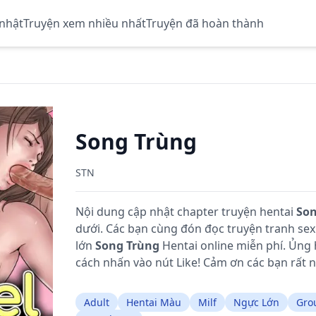
 nhật
Truyện xem nhiều nhất
Truyện đã hoàn thành
Song Trùng
STN
Nội dung cập nhật chapter truyện hentai
Son
dưới. Các bạn cùng đón đọc truyện tranh se
lớn
Song Trùng
Hentai online miễn phí. Ủng
cách nhấn vào nút Like! Cảm ơn các bạn rất n
Adult
Hentai Màu
Milf
Ngực Lớn
Gro