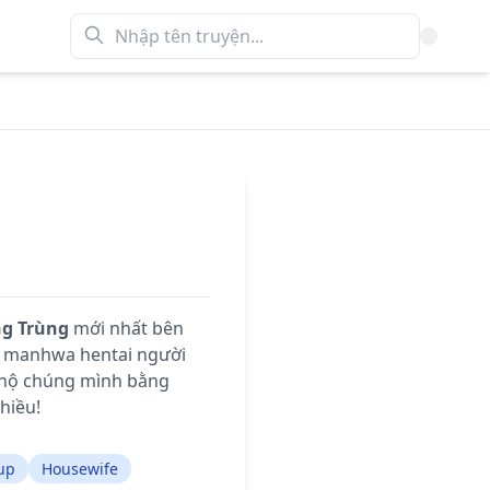
g Trùng
mới nhất bên
x manhwa hentai người
 hộ chúng mình bằng
hiều!
up
Housewife