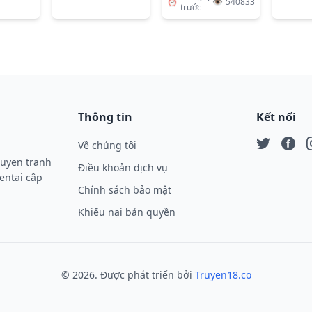
⏰
👁️
540833
trước
Thông tin
Kết nối
Về chúng tôi
Twitter
Face
I
ruyen tranh
Điều khoản dịch vụ
entai cập
Chính sách bảo mật
Khiếu nại bản quyền
©
2026
. Được phát triển bởi
Truyen18.co